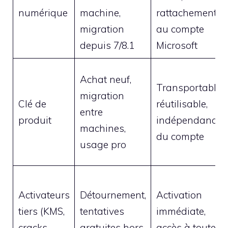
numérique
machine,
rattachement
migration
au compte
depuis 7/8.1
Microsoft
Achat neuf,
Transportable,
migration
Clé de
réutilisable,
entre
produit
indépendance
machines,
du compte
usage pro
Activateurs
Détournement,
Activation
tiers (KMS,
tentatives
immédiate,
cracks,
gratuites hors
accès à toutes