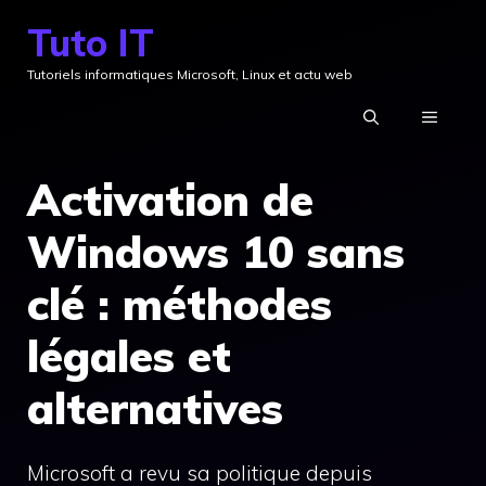
Aller
Tuto IT
au
Tutoriels informatiques Microsoft, Linux et actu web
contenu
MENU
Activation de
Windows 10 sans
clé : méthodes
légales et
alternatives
Microsoft a revu sa politique depuis