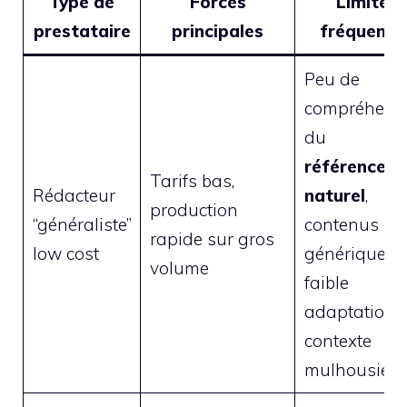
Type de
Forces
Limites
prestataire
principales
fréquente
Peu de
compréhens
du
référencem
Tarifs bas,
Rédacteur
naturel
,
production
“généraliste”
contenus
rapide sur gros
low cost
génériques,
volume
faible
adaptation 
contexte
mulhousien