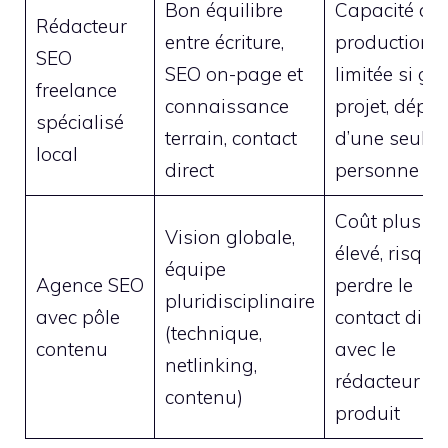
Bon équilibre
Capacité de
Rédacteur
entre écriture,
production
SEO
SEO on-page et
limitée si gr
freelance
connaissance
projet, dépe
spécialisé
terrain, contact
d’une seule
local
direct
personne
Coût plus
Vision globale,
élevé, risque
équipe
Agence SEO
perdre le
pluridisciplinaire
avec pôle
contact direc
(technique,
contenu
avec le
netlinking,
rédacteur qu
contenu)
produit